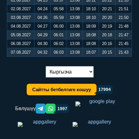
01.08.2027
04:23
05:57
13:08
18:11
20:22
21:53
02.08.2027
04:24
05:58
13:08
18:10
20:21
21:51
03.08.2027
04:26
05:59
13:08
18:10
20:20
21:50
04.08.2027
04:27
06:00
13:08
18:09
20:19
21:48
05.08.2027
04:29
06:01
13:08
18:08
20:18
21:47
06.08.2027
04:30
06:02
13:08
18:08
20:16
21:45
07.08.2027
04:32
06:03
13:08
18:07
20:15
21:43
Тилди алмаштыруу:
Сайтты бетбелгиге кошуу
17994
Бөлүшүү
1997
Telegram orqali ulashish
WhatsApp orqali ulashish