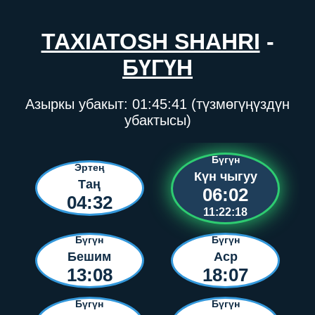
TAXIATOSH SHAHRI
-
БҮГҮН
Азыркы убакыт:
01:45:41
(түзмөгүңүздүн
убактысы)
Бүгүн
Эртең
Күн чыгуу
Таң
06:02
04:32
11:22:18
Бүгүн
Бүгүн
Бешим
Аср
13:08
18:07
Бүгүн
Бүгүн