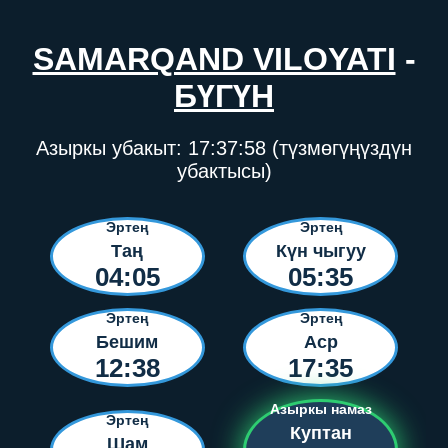
SAMARQAND VILOYATI
-
БҮГҮН
Азыркы убакыт:
17:37:58
(түзмөгүңүздүн
убактысы)
Эртең
Эртең
Таң
Күн чыгуу
04:05
05:35
Эртең
Эртең
Бешим
Аср
12:38
17:35
Азыркы намаз
Эртең
Куптан
Шам