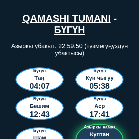
QAMASHI TUMANI
-
БҮГҮН
Азыркы убакыт:
22:59:50
(түзмөгүңүздүн
убактысы)
Бүгүн
Бүгүн
Таң
Күн чыгуу
04:07
05:38
Бүгүн
Бүгүн
Бешим
Аср
12:43
17:41
Азыркы намаз
Бүгүн
Куптан
Шам