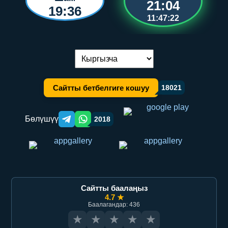
21:04
19:36
11:47:22
Тилди алмаштыруу:
Сайтты бетбелгиге кошуу
18021
Бөлүшүү
2018
Telegram orqali ulashish
WhatsApp orqali ulashish
Сайтты баалаңыз
4.7 ★
Баалагандар: 436
★
★
★
★
★