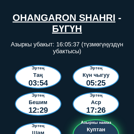
OHANGARON SHAHRI
-
БҮГҮН
Азыркы убакыт:
16:05:37
(түзмөгүңүздүн
убактысы)
Эртең
Эртең
Таң
Күн чыгуу
03:54
05:25
Эртең
Эртең
Бешим
Аср
12:29
17:26
Азыркы намаз
Эртең
Куптан
Шам