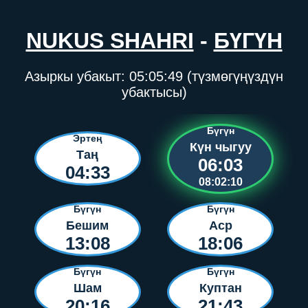
NUKUS SHAHRI
-
БҮГҮН
Азыркы убакыт:
05:05:49
(түзмөгүңүздүн
убактысы)
Бүгүн
Эртең
Күн чыгуу
Таң
06:03
04:33
08:02:10
Бүгүн
Бүгүн
Бешим
Аср
13:08
18:06
Бүгүн
Бүгүн
Шам
Куптан
20:16
21:43