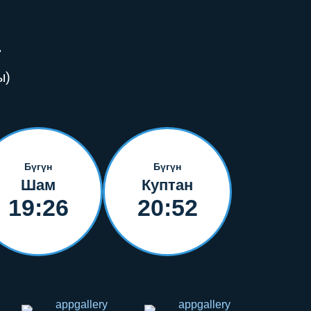
Н
ы)
Бүгүн
Бүгүн
Шам
Куптан
19:26
20:52