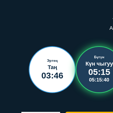
А
Бүгүн
Эртең
Күн чыгуу
Таң
05:15
03:46
05:15:40