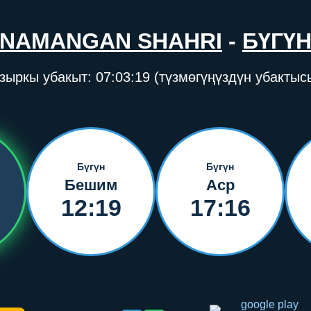
NAMANGAN SHAHRI
-
БҮГҮ
зыркы убакыт:
07:03:19
(түзмөгүңүздүн убактыс
Бүгүн
Бүгүн
Бешим
Аср
12:19
17:16