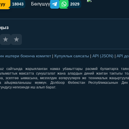
Бөлүшүү
шуу
18043
2029
Telegram orqali ulashish
WhatsApp orqali ulashish
аңыз
★
★
ин иштери боюнча комитет
|
Купуялык саясаты
|
API (JSON)
|
API д
aqti.uz сайтында жарыяланган намаз убакыттары расмий булактарга тая
лыматтык максатта сунушталат жана алардын диний жактан тактыгы тол
ка, эсептөө ыкмасына, мезгилдик өзгөрүүлөргө же техникалык жаңыртуул
а айырмаланышы мүмкүн. Долбоор Өзбекстан Республикасынын Ди
тундусу негизинде иш алып барат.