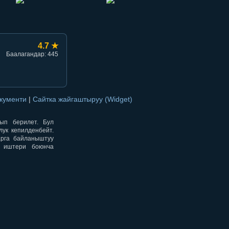
4.7 ★
Баалагандар: 445
окументи
|
Сайтка жайгаштыруу (Widget)
нып берилет. Бул
ук кепилденбейт.
арга байланыштуу
н иштери боюнча