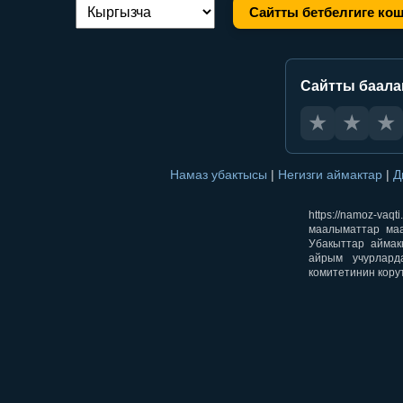
Сайтты бетбелгиге ко
Тилди алмаштыруу:
Сайтты баал
★
★
★
Намаз убактысы
|
Негизги аймактар
|
Д
https://namoz-v
маалыматтар маа
Убакыттар аймак
айрым учурлард
комитетинин кору