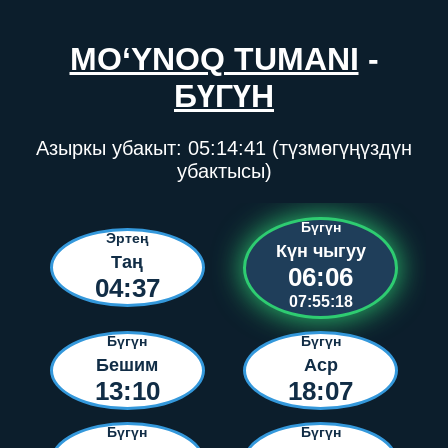
MO‘YNOQ TUMANI
-
БҮГҮН
Азыркы убакыт:
05:14:41
(түзмөгүңүздүн
убактысы)
Бүгүн
Эртең
Күн чыгуу
Таң
06:06
04:37
07:55:18
Бүгүн
Бүгүн
Бешим
Аср
13:10
18:07
Бүгүн
Бүгүн