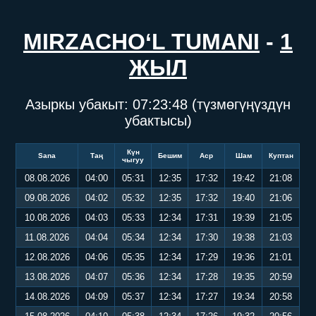
MIRZACHO‘L TUMANI
-
1
ЖЫЛ
Азыркы убакыт:
07:23:49
(түзмөгүңүздүн
убактысы)
Күн
Sana
Таң
Бешим
Аср
Шам
Куптан
чыгуу
08.08.2026
04:00
05:31
12:35
17:32
19:42
21:08
09.08.2026
04:02
05:32
12:35
17:32
19:40
21:06
10.08.2026
04:03
05:33
12:34
17:31
19:39
21:05
11.08.2026
04:04
05:34
12:34
17:30
19:38
21:03
12.08.2026
04:06
05:35
12:34
17:29
19:36
21:01
13.08.2026
04:07
05:36
12:34
17:28
19:35
20:59
14.08.2026
04:09
05:37
12:34
17:27
19:34
20:58