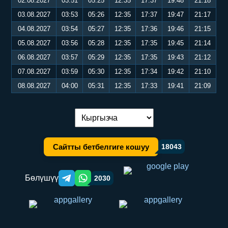
02.08.2027
03:51
05:25
12:35
17:37
19:48
21:18
03.08.2027
03:53
05:26
12:35
17:37
19:47
21:17
04.08.2027
03:54
05:27
12:35
17:36
19:46
21:15
05.08.2027
03:56
05:28
12:35
17:35
19:45
21:14
06.08.2027
03:57
05:29
12:35
17:35
19:43
21:12
07.08.2027
03:59
05:30
12:35
17:34
19:42
21:10
08.08.2027
04:00
05:31
12:35
17:33
19:41
21:09
Тилди алмаштыруу:
Сайтты бетбелгиге кошуу
18043
Бөлүшүү
2030
Telegram orqali ulashish
WhatsApp orqali ulashish