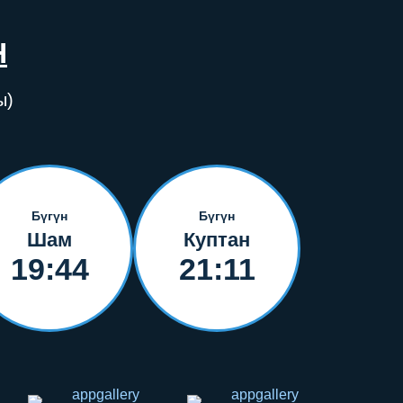
Н
ы)
Бүгүн
Бүгүн
Шам
Куптан
19:44
21:11