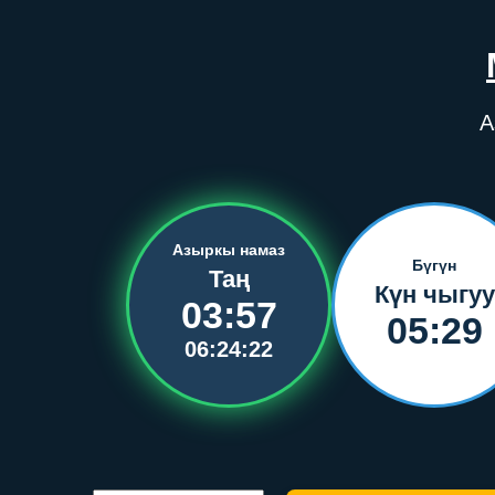
А
Азыркы намаз
Бүгүн
Таң
Күн чыгуу
03:57
05:29
06:24:21