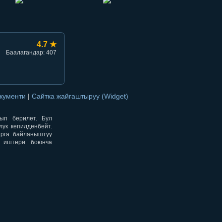
4.7 ★
Баалагандар: 407
окументи
|
Сайтка жайгаштыруу (Widget)
нып берилет. Бул
ук кепилденбейт.
арга байланыштуу
н иштери боюнча