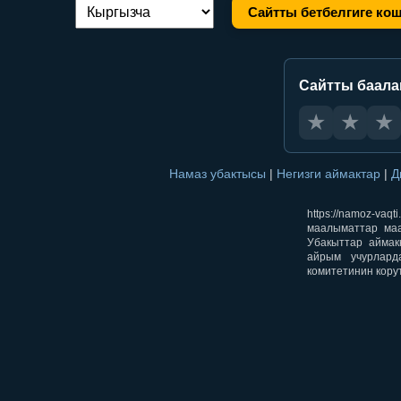
Сайтты бетбелгиге ко
Тилди алмаштыруу:
Сайтты баал
★
★
★
Намаз убактысы
|
Негизги аймактар
|
Д
https://namoz-v
маалыматтар маа
Убакыттар аймак
айрым учурлард
комитетинин кору