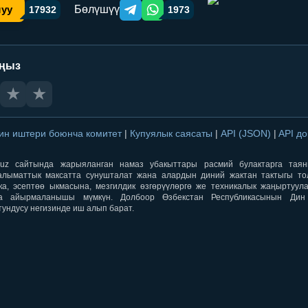
Бөлүшүү
шуу
17932
1973
Telegram orqali ulashish
WhatsApp orqali ulashish
аңыз
★
★
ин иштери боюнча комитет
|
Купуялык саясаты
|
API (JSON)
|
API д
aqti.uz сайтында жарыяланган намаз убакыттары расмий булактарга тая
лыматтык максатта сунушталат жана алардын диний жактан тактыгы тол
ка, эсептөө ыкмасына, мезгилдик өзгөрүүлөргө же техникалык жаңыртуул
а айырмаланышы мүмкүн. Долбоор Өзбекстан Республикасынын Ди
тундусу негизинде иш алып барат.