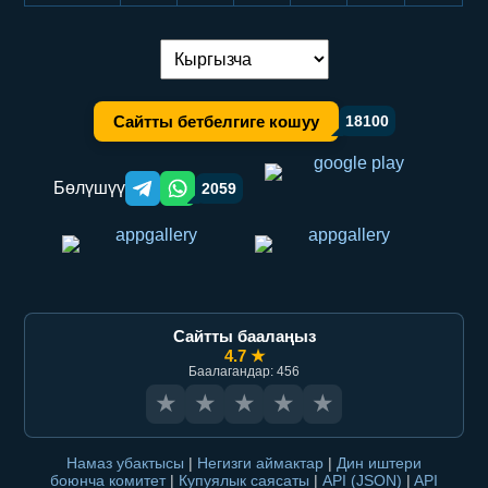
Тилди алмаштыруу:
Сайтты бетбелгиге кошуу
18100
Бөлүшүү
2059
Telegram orqali ulashish
WhatsApp orqali ulashish
Сайтты баалаңыз
4.7 ★
Баалагандар: 456
★
★
★
★
★
Намаз убактысы
|
Негизги аймактар
|
Дин иштери
боюнча комитет
|
Купуялык саясаты
|
API (JSON)
|
API