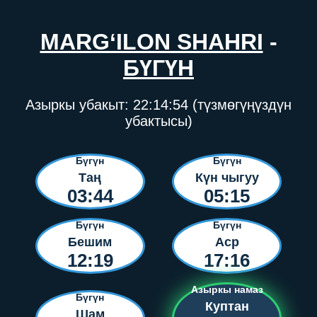
MARG‘ILON SHAHRI
-
БҮГҮН
Азыркы убакыт:
22:14:54
(түзмөгүңүздүн
убактысы)
Бүгүн
Бүгүн
Таң
Күн чыгуу
03:44
05:15
Бүгүн
Бүгүн
Бешим
Аср
12:19
17:16
Азыркы намаз
Бүгүн
Куптан
Шам