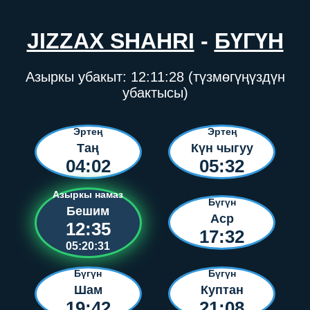
JIZZAX SHAHRI
-
БҮГҮН
Азыркы убакыт:
12:11:28
(түзмөгүңүздүн
убактысы)
Эртең
Эртең
Таң
Күн чыгуу
04:02
05:32
Азыркы намаз
Бүгүн
Бешим
Аср
12:35
17:32
05:20:31
Бүгүн
Бүгүн
Шам
Куптан
19:42
21:08