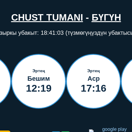
CHUST TUMANI
-
БҮГҮН
зыркы убакыт:
18:41:03
(түзмөгүңүздүн убактыс
Эртең
Эртең
Бешим
Аср
12:19
17:16