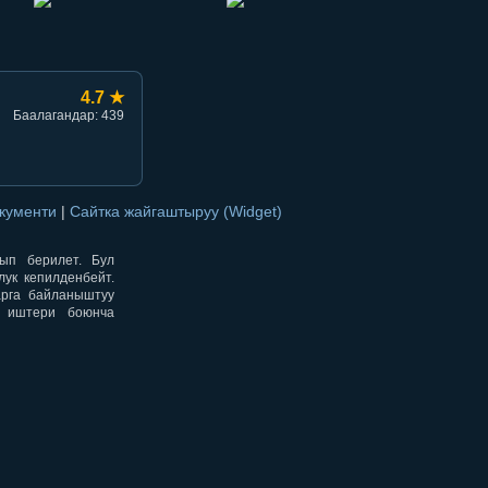
4.7 ★
Баалагандар: 439
окументи
|
Сайтка жайгаштыруу (Widget)
нып берилет. Бул
ук кепилденбейт.
арга байланыштуу
н иштери боюнча