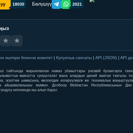
Бөлүшүү
шуу
18030
2021
Telegram orqali ulashish
WhatsApp orqali ulashish
аңыз
★
★
ин иштери боюнча комитет
|
Купуялык саясаты
|
API (JSON)
|
API д
aqti.uz сайтында жарыяланган намаз убакыттары расмий булактарга тая
лыматтык максатта сунушталат жана алардын диний жактан тактыгы тол
ка, эсептөө ыкмасына, мезгилдик өзгөрүүлөргө же техникалык жаңыртуул
а айырмаланышы мүмкүн. Долбоор Өзбекстан Республикасынын Ди
тундусу негизинде иш алып барат.