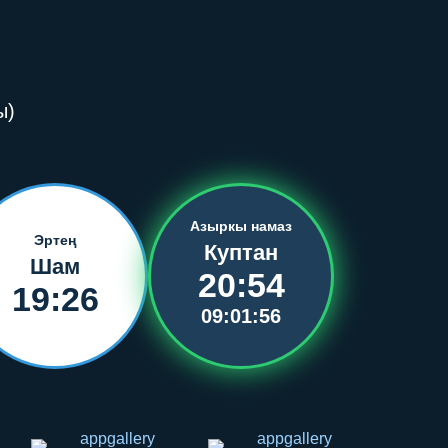
ы)
Азыркы намаз
Эртең
Куптан
Шам
20:54
19:26
09:01:56