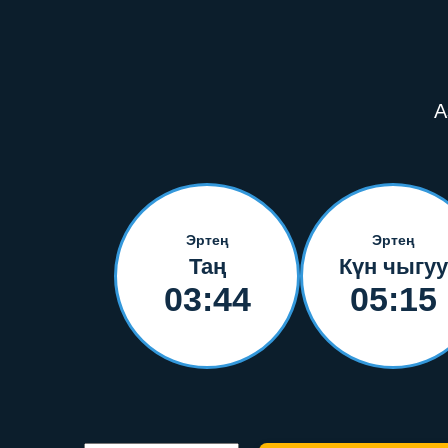
А
Эртең
Эртең
Таң
Күн чыгуу
03:44
05:15