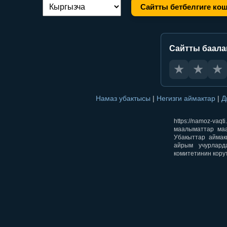
Сайтты бетбелгиге ко
Тилди алмаштыруу:
Сайтты баал
★
★
★
Намаз убактысы
|
Негизги аймактар
|
Д
https://namoz-v
маалыматтар маа
Убакыттар аймак
айрым учурлард
комитетинин кору