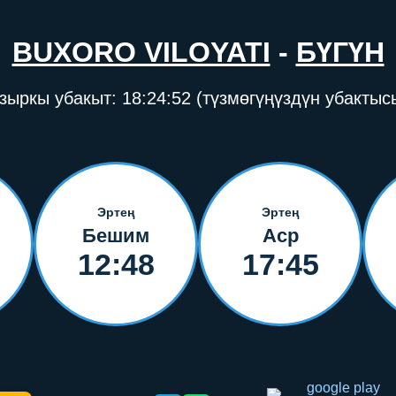
BUXORO VILOYATI
-
БҮГҮН
зыркы убакыт:
18:24:52
(түзмөгүңүздүн убактыс
Эртең
Эртең
Бешим
Аср
12:48
17:45