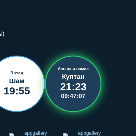
ы)
Азыркы намаз
Эртең
Куптан
Шам
21:23
19:55
09:47:07