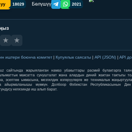
Бөлүшүү
шуу
18029
2021
Telegram orqali ulashish
WhatsApp orqali ulashish
аңыз
★
★
ин иштери боюнча комитет
|
Купуялык саясаты
|
API (JSON)
|
API д
aqti.uz сайтында жарыяланган намаз убакыттары расмий булактарга тая
лыматтык максатта сунушталат жана алардын диний жактан тактыгы тол
ка, эсептөө ыкмасына, мезгилдик өзгөрүүлөргө же техникалык жаңыртуул
а айырмаланышы мүмкүн. Долбоор Өзбекстан Республикасынын Ди
тундусу негизинде иш алып барат.