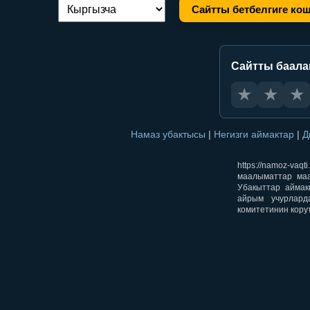
Сайтты бетбелгиге ко
Тилди алмаштыруу:
Сайтты баал
★
★
★
Намаз убактысы
|
Негизги аймактар
|
Д
https://namoz-v
маалыматтар маа
Убакыттар аймак
айрым учурлард
комитетинин кору