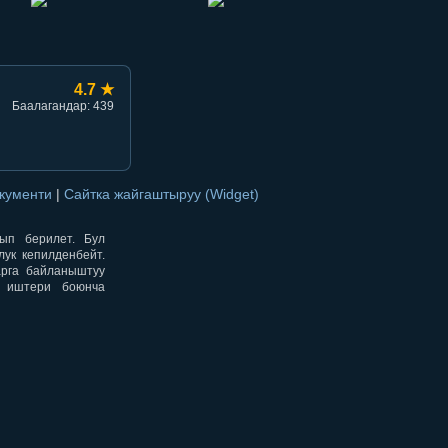
4.7 ★
Баалагандар: 439
окументи
|
Сайтка жайгаштыруу (Widget)
нып берилет. Бул
ук кепилденбейт.
арга байланыштуу
н иштери боюнча