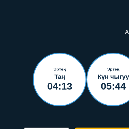
А
Эртең
Эртең
Таң
Күн чыгуу
04:13
05:44