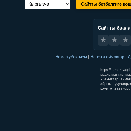
Сайтты бетбелгиге ко
Тилди алмаштыруу:
Сайтты баал
★
★
★
Намаз убактысы
|
Негизги аймактар
|
Д
https://namoz-v
маалыматтар маа
Убакыттар аймак
айрым учурлард
комитетинин кору