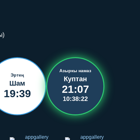
ы)
Азыркы намаз
Эртең
Куптан
Шам
21:07
19:39
10:38:22