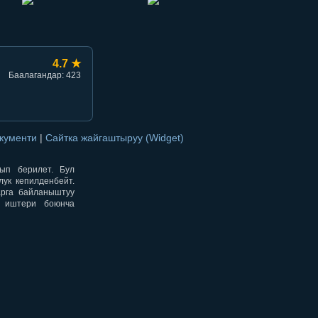
4.7 ★
Баалагандар: 423
окументи
|
Сайтка жайгаштыруу (Widget)
нып берилет. Бул
ук кепилденбейт.
арга байланыштуу
н иштери боюнча