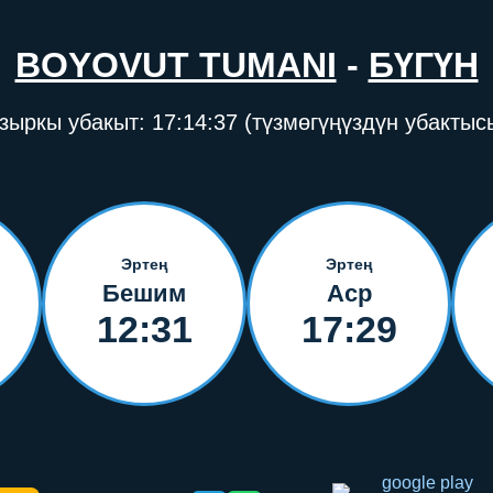
BOYOVUT TUMANI
-
БҮГҮН
зыркы убакыт:
17:14:37
(түзмөгүңүздүн убактыс
Эртең
Эртең
Бешим
Аср
12:31
17:29