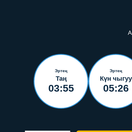
А
Эртең
Эртең
Таң
Күн чыгуу
03:55
05:26