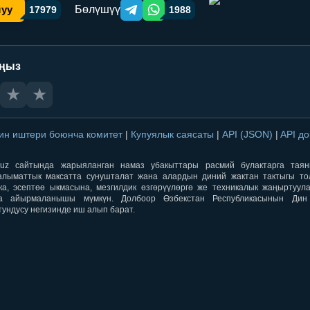
Бөлүшүү
шуу
17979
1988
Telegram orqali ulashish
WhatsApp orqali ulashish
аңыз
★
★
ин иштери боюнча комитет
|
Купуялык саясаты
|
API (JSON)
|
API д
aqti.uz сайтында жарыяланган намаз убакыттары расмий булактарга тая
лыматтык максатта сунушталат жана алардын диний жактан тактыгы тол
ка, эсептөө ыкмасына, мезгилдик өзгөрүүлөргө же техникалык жаңыртуул
а айырмаланышы мүмкүн. Долбоор Өзбекстан Республикасынын Ди
тундусу негизинде иш алып барат.