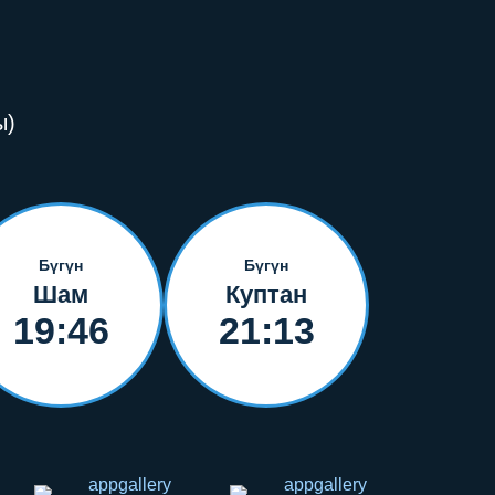
ы)
Бүгүн
Бүгүн
Шам
Куптан
19:46
21:13