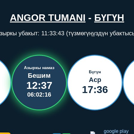
ANGOR TUMANI
-
БҮГҮН
зыркы убакыт:
11:33:43
(түзмөгүңүздүн убактыс
Азыркы намаз
Бүгүн
Бешим
Аср
12:37
17:36
06:02:16