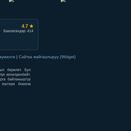
4.7 ★
Баалагандар: 414
окументи
|
Сайтка жайгаштыруу (Widget)
нып берилет. Бул
ук кепилденбейт.
арга байланыштуу
н иштери боюнча