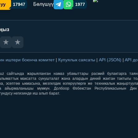
Бөлүшүү
шуу
17947
1977
Telegram orqali ulashish
WhatsApp orqali ulashish
аңыз
★
★
ин иштери боюнча комитет
|
Купуялык саясаты
|
API (JSON)
|
API д
aqti.uz сайтында жарыяланган намаз убакыттары расмий булактарга тая
лыматтык максатта сунушталат жана алардын диний жактан тактыгы тол
ка, эсептөө ыкмасына, мезгилдик өзгөрүүлөргө же техникалык жаңыртуул
а айырмаланышы мүмкүн. Долбоор Өзбекстан Республикасынын Ди
тундусу негизинде иш алып барат.