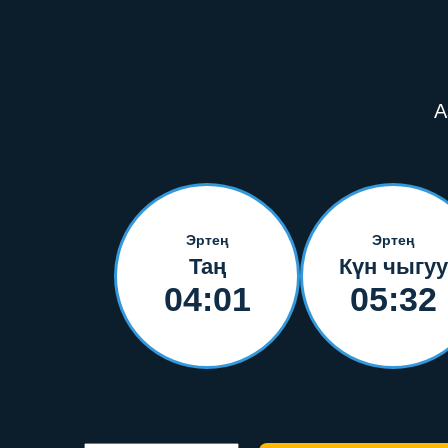
А
Эртең
Эртең
Таң
Күн чыгуу
04:01
05:32