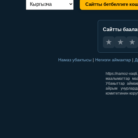
Сайтты бетбелгиге ко
Тилди алмаштыруу:
Сайтты баал
★
★
★
Намаз убактысы
|
Негизги аймактар
|
Д
https://namoz-v
маалыматтар маа
Убакыттар аймак
айрым учурлард
комитетинин кору