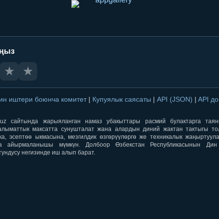
аңыз
★
★
ин иштери боюнча комитет
|
Купуялык саясаты
|
API (JSON)
|
API д
aqti.uz сайтында жарыяланган намаз убакыттары расмий булактарга тая
лыматтык максатта сунушталат жана алардын диний жактан тактыгы тол
ка, эсептөө ыкмасына, мезгилдик өзгөрүүлөргө же техникалык жаңыртуул
а айырмаланышы мүмкүн. Долбоор Өзбекстан Республикасынын Ди
тундусу негизинде иш алып барат.