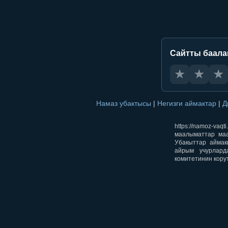
Сайтты баал
★
★
★
Намаз убактысы
|
Негизги аймактар
|
Д
https://namoz-v
маалыматтар маа
Убакыттар аймак
айрым учурлард
комитетинин кору