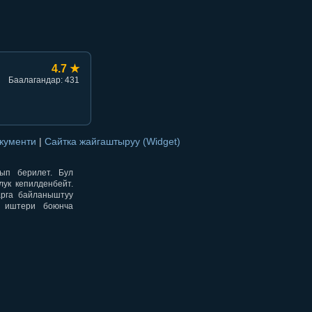
4.7 ★
Баалагандар: 431
окументи
|
Сайтка жайгаштыруу (Widget)
нып берилет. Бул
ук кепилденбейт.
арга байланыштуу
н иштери боюнча