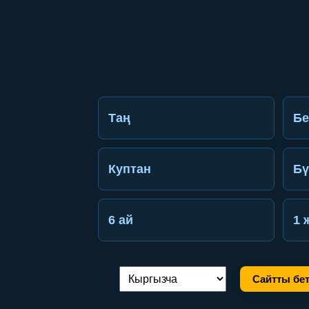
Таң
Б
Куптан
Бү
6 ай
1 
Сайтты бет
Тилди алмаштыруу: