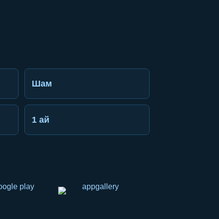
Шам
1 ай