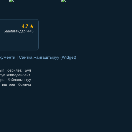
4.7 ★
Баалагандар: 445
окументи
|
Сайтка жайгаштыруу (Widget)
нып берилет. Бул
ук кепилденбейт.
арга байланыштуу
н иштери боюнча