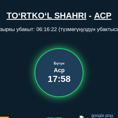
TO‘RTKO‘L SHAHRI
-
АСР
зыркы убакыт:
06:16:22
(түзмөгүңүздүн убактыс
Бүгүн
Аср
17:58