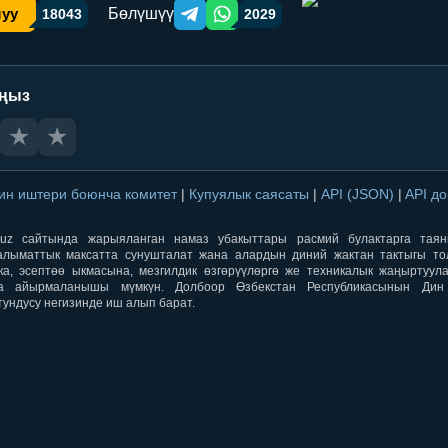
Бөлүшүү
шуу
18043
2029
Telegram orqali ulashish
WhatsApp orqali ulashish
аңыз
★
★
ин иштери боюнча комитет
|
Купуялык саясаты
|
API (JSON)
|
API д
aqti.uz сайтында жарыяланган намаз убакыттары расмий булактарга тая
лыматтык максатта сунушталат жана алардын диний жактан тактыгы тол
ка, эсептөө ыкмасына, мезгилдик өзгөрүүлөргө же техникалык жаңыртуул
а айырмаланышы мүмкүн. Долбоор Өзбекстан Республикасынын Ди
тундусу негизинде иш алып барат.