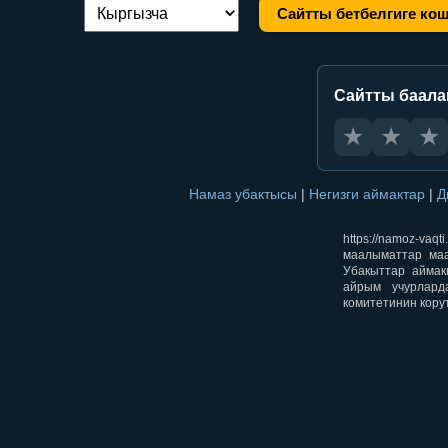
Сайтты бетбелгиге ко
Тилди алмаштыруу:
Сайтты баал
★
★
★
Намаз убактысы
|
Негизги аймактар
|
Д
https://namoz-v
маалыматтар маа
Убакыттар аймак
айрым учурлард
комитетинин кору