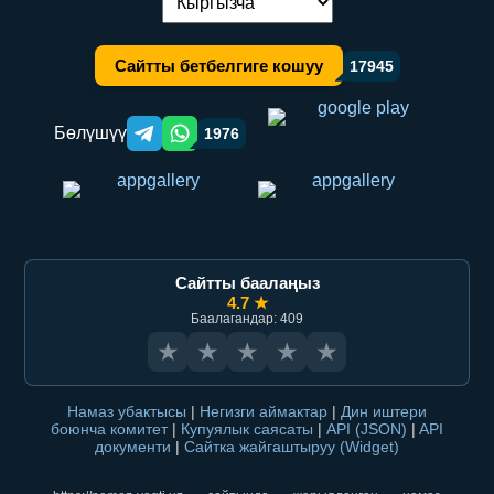
Тилди алмаштыруу:
Сайтты бетбелгиге кошуу
17945
Бөлүшүү
1976
Telegram orqali ulashish
WhatsApp orqali ulashish
Сайтты баалаңыз
4.7 ★
Баалагандар: 409
★
★
★
★
★
Намаз убактысы
|
Негизги аймактар
|
Дин иштери
боюнча комитет
|
Купуялык саясаты
|
API (JSON)
|
API
документи
|
Сайтка жайгаштыруу (Widget)