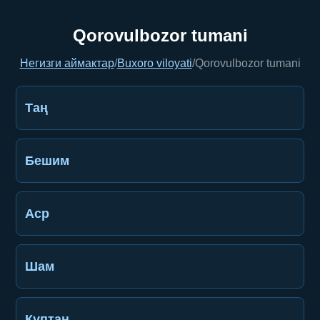
Qorovulbozor tumani
Негизги аймактар
/
Buxoro viloyati
/
Qorovulbozor tumani
Таң
Бешим
Аср
Шам
Куптан