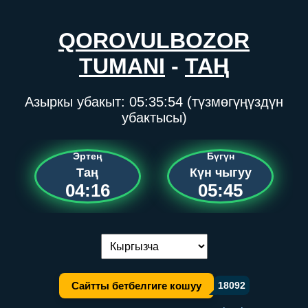
QOROVULBOZOR
TUMANI
-
ТАҢ
Азыркы убакыт:
05:35:54
(түзмөгүңүздүн
убактысы)
Эртең
Бүгүн
Таң
Күн чыгуу
04:16
05:45
Тилди алмаштыруу:
Сайтты бетбелгиге кошуу
18092