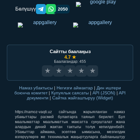
Бөлүшүү
2050
Telegram orqali ulashish
WhatsApp orqali ulashish
Сайтты баалаңыз
4.7 ★
Баалагандар: 455
★
★
★
★
★
Намаз убактысы
|
Негизги аймактар
|
Дин иштери
боюнча комитет
|
Купуялык саясаты
|
API (JSON)
|
API
документи
|
Сайтка жайгаштыруу (Widget)
https://namoz-vaqti.uz сайтында жарыяланган намаз
убакыттары расмий булактарга таянып берилет. Бул
маалыматтар маалыматтык максатта сунушталат жана
алардын диний жактан тактыгы толук кепилденбейт.
Убакыттар аймакка, эсептөө ыкмасына, мезгилдик
өзгөрүүлөргө же техникалык жаңыртууларга байланыштуу