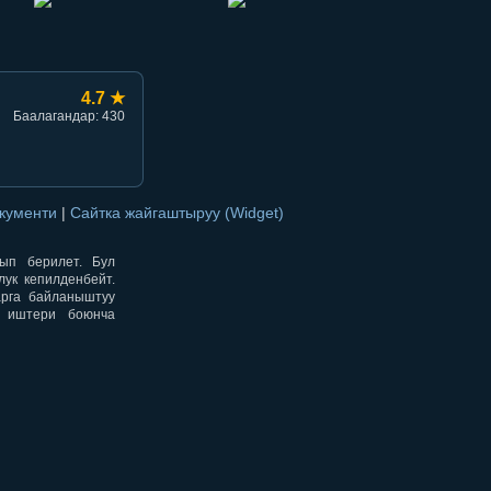
4.7 ★
Баалагандар: 430
окументи
|
Сайтка жайгаштыруу (Widget)
нып берилет. Бул
ук кепилденбейт.
арга байланыштуу
н иштери боюнча