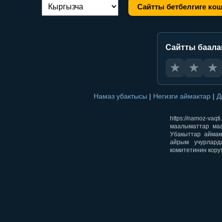
Сайтты бетбелгиге ко
Тилди алмаштыруу:
Сайтты баал
★
★
★
Намаз убактысы
|
Негизги аймактар
|
Д
https://namoz-v
маалыматтар маа
Убакыттар аймак
айрым учурлард
комитетинин кору