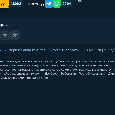
Бөлүшүү
шуу
18002
2004
Telegram orqali ulashish
WhatsApp orqali ulashish
аңыз
★
★
ин иштери боюнча комитет
|
Купуялык саясаты
|
API (JSON)
|
API д
aqti.uz сайтында жарыяланган намаз убакыттары расмий булактарга тая
лыматтык максатта сунушталат жана алардын диний жактан тактыгы тол
ка, эсептөө ыкмасына, мезгилдик өзгөрүүлөргө же техникалык жаңыртуул
а айырмаланышы мүмкүн. Долбоор Өзбекстан Республикасынын Ди
тундусу негизинде иш алып барат.