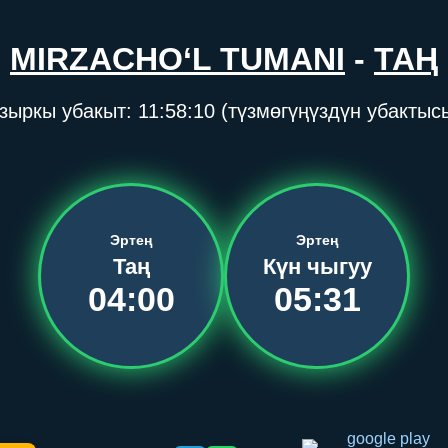
MIRZACHO‘L TUMANI
-
ТАҢ
зыркы убакыт:
11:58:10
(түзмөгүңүздүн убактыс
Эртең
Эртең
Таң
Күн чыгуу
04:00
05:31