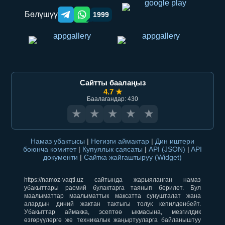
Бөлүшүү
1999
Telegram orqali ulashish
WhatsApp orqali ulashish
Сайтты баалаңыз
4.7 ★
Баалагандар: 430
★
★
★
★
★
Намаз убактысы
|
Негизги аймактар
|
Дин иштери
боюнча комитет
|
Купуялык саясаты
|
API (JSON)
|
API
документи
|
Сайтка жайгаштыруу (Widget)
https://namoz-vaqti.uz сайтында жарыяланган намаз
убакыттары расмий булактарга таянып берилет. Бул
маалыматтар маалыматтык максатта сунушталат жана
алардын диний жактан тактыгы толук кепилденбейт.
Убакыттар аймакка, эсептөө ыкмасына, мезгилдик
өзгөрүүлөргө же техникалык жаңыртууларга байланыштуу