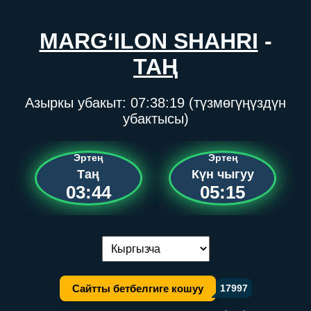
MARG‘ILON SHAHRI
-
ТАҢ
Азыркы убакыт:
07:38:19
(түзмөгүңүздүн
убактысы)
Эртең
Эртең
Таң
Күн чыгуу
03:44
05:15
Тилди алмаштыруу:
Сайтты бетбелгиге кошуу
17997