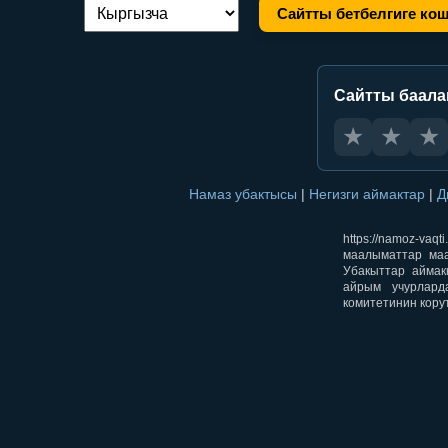
Сайтты бетбелгиге ко
Тилди алмаштыруу:
Сайтты баал
★
★
★
Намаз убактысы
|
Негизги аймактар
|
Д
https://namoz-v
маалыматтар маа
Убакыттар аймак
айрым учурлард
комитетинин кору