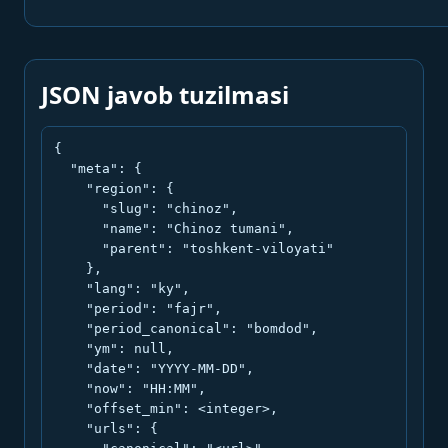
JSON javob tuzilmasi
{

  "meta": {

    "region": {

      "slug": "chinoz",

      "name": "Chinoz tumani",

      "parent": "toshkent-viloyati"

    },

    "lang": "ky",

    "period": "fajr",

    "period_canonical": "bomdod",

    "ym": null,

    "date": "YYYY-MM-DD",

    "now": "HH:MM",

    "offset_min": <integer>,

    "urls": {
