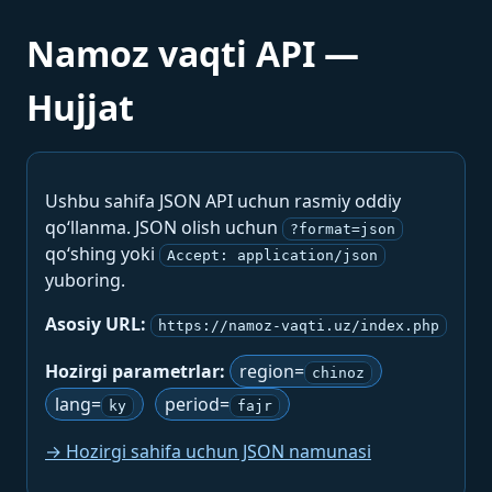
Namoz vaqti API —
Hujjat
Ushbu sahifa JSON API uchun rasmiy oddiy
qo‘llanma. JSON olish uchun
?format=json
qo‘shing yoki
Accept: application/json
yuboring.
Asosiy URL:
https://namoz-vaqti.uz/index.php
Hozirgi parametrlar:
region=
chinoz
lang=
period=
ky
fajr
→ Hozirgi sahifa uchun JSON namunasi