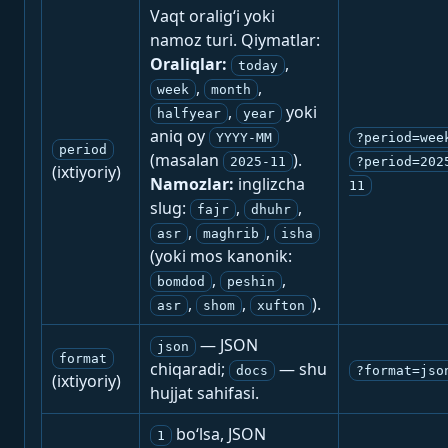
Vaqt oralig‘i yoki
namoz turi. Qiymatlar:
Oraliqlar:
,
today
,
,
week
month
,
yoki
halfyear
year
aniq oy
YYYY-MM
?period=wee
period
(masalan
).
2025-11
?period=202
(ixtiyoriy)
Namozlar:
inglizcha
11
slug:
,
,
fajr
dhuhr
,
,
asr
maghrib
isha
(yoki mos kanonik:
,
,
bomdod
peshin
,
,
).
asr
shom
xufton
— JSON
json
format
chiqaradi;
— shu
docs
?format=jso
(ixtiyoriy)
hujjat sahifasi.
bo‘lsa, JSON
1