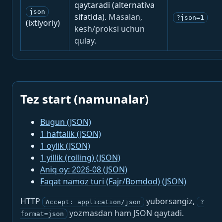
qaytaradi (alternativa
json
sifatida).
Masalan,
?json=1
(ixtiyoriy)
kesh/proksi uchun
qulay.
Tez start (namunalar)
Bugun (JSON)
1 haftalik (JSON)
1 oylik (JSON)
1 yillik (rolling) (JSON)
Aniq oy: 2026-08 (JSON)
Faqat namoz turi (Fajr/Bomdod) (JSON)
HTTP
yuborsangiz,
Accept: application/json
?
yozmasdan ham JSON qaytadi.
format=json