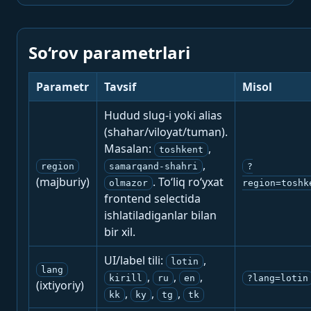
So‘rov parametrlari
Parametr
Tavsif
Misol
Hudud slug-i yoki alias
(shahar/viloyat/tuman).
Masalan:
,
toshkent
,
region
samarqand-shahri
?
(majburiy)
. To‘liq ro‘yxat
olmazor
region=toshk
frontend selectida
ishlatiladiganlar bilan
bir xil.
UI/label tili:
,
lotin
lang
,
,
,
kirill
ru
en
?lang=lotin
(ixtiyoriy)
,
,
,
kk
ky
tg
tk