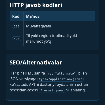
HTTP javob kodlari
Kod
Ma’nosi
Muvaffaqiyatli
200
Til yoki region topilmadi yoki
404
ma’lumot yo‘q
SEO/Alternativalar
Har bir HTML sahifa
bilan
rel="alternate"
JSON versiyaga
type="application/json"
ko‘rsatadi. API’ni dasturiy foydalanish uchun
to‘g‘ridan-to‘g‘ri
ni ishlating.
?format=json