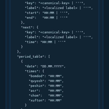
      "key": "<canonical-key> | '''",

      "label": "<localized label> | '''",

      "start": "HH:MM | '''",

      "end":   "HH:MM | '''"

    },

    "next": {

      "key": "<canonical-key> | '''",

      "label": "<localized label> | '''",

      "time": "HH:MM | '''"

    }

  },

  "period_table": [

    {

      "date": "DD.MM.YYYY",

      "times": {

        "bomdod": "HH:MM",

        "quyosh": "HH:MM",

        "peshin": "HH:MM",

        "asr":    "HH:MM",

        "shom":   "HH:MM",

        "xufton": "HH:MM"

      }
