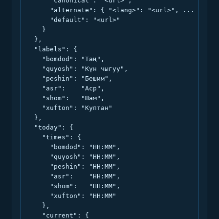
      "canonical": "<url>",

      "alternate": { "<lang>": "<url>", ... },

      "default": "<url>"

    }

  },

  "labels": {

    "bomdod": "Таң",

    "quyosh": "Күн чыгуу",

    "peshin": "Бешим",

    "asr":    "Аср",

    "shom":   "Шам",

    "xufton": "Куптан"

  },

  "today": {

    "times": {

      "bomdod": "HH:MM",

      "quyosh": "HH:MM",

      "peshin": "HH:MM",

      "asr":    "HH:MM",

      "shom":   "HH:MM",

      "xufton": "HH:MM"

    },

    "current": {
