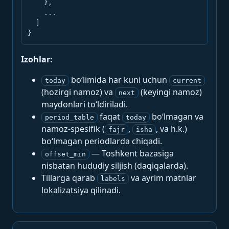
    },

    ...

  ]

}
Izohlar:
bo‘limida har kuni uchun
today
current
(hozirgi namoz) va
(keyingi namoz)
next
maydonlari to‘ldiriladi.
faqat
bo‘lmagan va
period_table
today
namoz-spesifik (
,
, va h.k.)
fajr
isha
bo‘lmagan periodlarda chiqadi.
— Toshkent bazasiga
offset_min
nisbatan hududiy siljish (daqiqalarda).
Tillarga qarab
va ayrim matnlar
labels
lokalizatsiya qilinadi.