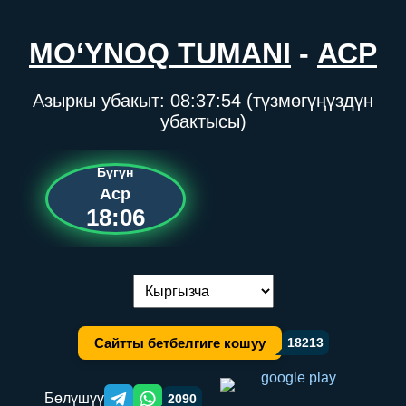
MO‘YNOQ TUMANI
-
АСР
Азыркы убакыт:
08:37:54
(түзмөгүңүздүн
убактысы)
Бүгүн
Аср
18:06
Тилди алмаштыруу:
Сайтты бетбелгиге кошуу
18213
Бөлүшүү
2090
Telegram orqali ulashish
WhatsApp orqali ulashish