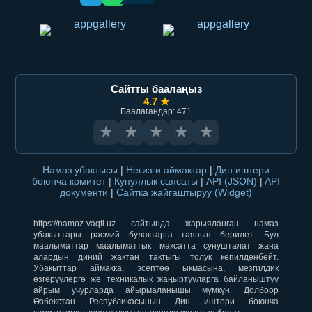
Сайтты баалаңыз
4.7 ★
Баалагандар: 471
★
★
★
★
★
Намаз убактысы
|
Негизги аймактар
|
Дин иштери
боюнча комитет
|
Купуялык саясаты
|
API (JSON)
|
API
документи
|
Сайтка жайгаштыруу (Widget)
https://namoz-vaqti.uz сайтында жарыяланган намаз
убакыттары расмий булактарга таянып берилет. Бул
маалыматтар маалыматтык максатта сунушталат жана
алардын диний жактан тактыгы толук кепилденбейт.
Убакыттар аймакка, эсептөө ыкмасына, мезгилдик
өзгөрүүлөргө же техникалык жаңыртууларга байланыштуу
айрым учурларда айырмаланышы мүмкүн. Долбоор
Өзбекстан Республикасынын Дин иштери боюнча