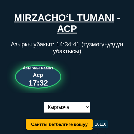
MIRZACHO‘L TUMANI
-
АСР
Азыркы убакыт:
14:34:41
(түзмөгүңүздүн
убактысы)
Азыркы намаз
Аср
17:32
Тилди алмаштыруу:
Сайтты бетбелгиге кошуу
18110