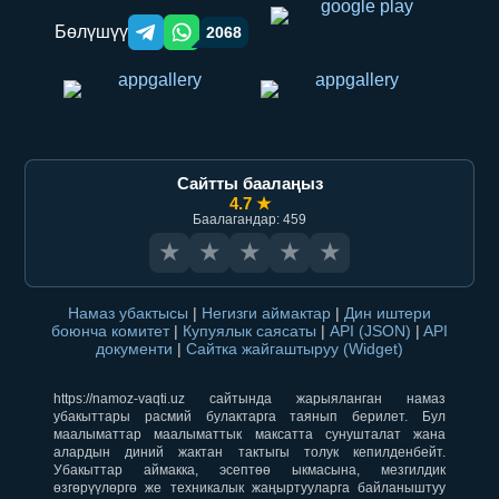
Бөлүшүү
2068
Telegram orqali ulashish
WhatsApp orqali ulashish
Сайтты баалаңыз
4.7 ★
Баалагандар: 459
★
★
★
★
★
Намаз убактысы
|
Негизги аймактар
|
Дин иштери
боюнча комитет
|
Купуялык саясаты
|
API (JSON)
|
API
документи
|
Сайтка жайгаштыруу (Widget)
https://namoz-vaqti.uz сайтында жарыяланган намаз
убакыттары расмий булактарга таянып берилет. Бул
маалыматтар маалыматтык максатта сунушталат жана
алардын диний жактан тактыгы толук кепилденбейт.
Убакыттар аймакка, эсептөө ыкмасына, мезгилдик
өзгөрүүлөргө же техникалык жаңыртууларга байланыштуу