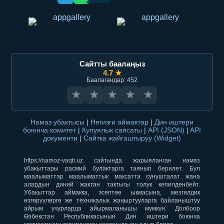
Сайтты баалаңыз
4.7 ★
Баалагандар: 452
★
★
★
★
★
Намаз убактысы
|
Негизги аймактар
|
Дин иштери
боюнча комитет
|
Купуялык саясаты
|
API (JSON)
|
API
документи
|
Сайтка жайгаштыруу (Widget)
https://namoz-vaqti.uz сайтында жарыяланган намаз
убакыттары расмий булактарга таянып берилет. Бул
маалыматтар маалыматтык максатта сунушталат жана
алардын диний жактан тактыгы толук кепилденбейт.
Убакыттар аймакка, эсептөө ыкмасына, мезгилдик
өзгөрүүлөргө же техникалык жаңыртууларга байланыштуу
айрым учурларда айырмаланышы мүмкүн. Долбоор
Өзбекстан Республикасынын Дин иштери боюнча