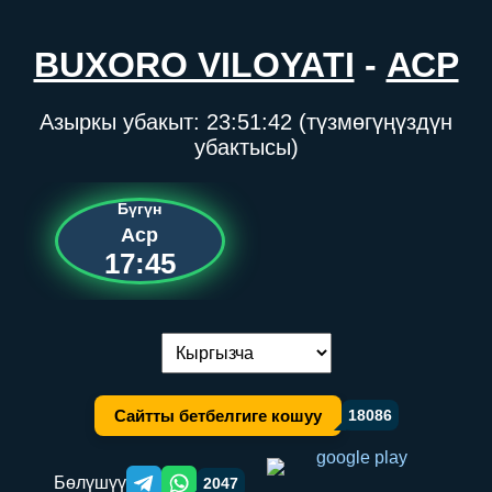
BUXORO VILOYATI
-
АСР
Азыркы убакыт:
23:51:42
(түзмөгүңүздүн
убактысы)
Бүгүн
Аср
17:45
Тилди алмаштыруу:
Сайтты бетбелгиге кошуу
18086
Бөлүшүү
2047
Telegram orqali ulashish
WhatsApp orqali ulashish