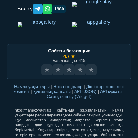
Бөлісу
1980
Telegram orqali ulashish
WhatsApp orqali ulashish
Сайтты бағалаңыз
4.7 ★
Бағалағандар: 415
★
★
★
★
★
Намаз уақыттары
|
Негізгі өңірлер
|
Дін істері жөніндегі
комитет
|
Құпиялық саясаты
|
API (JSON)
|
API құжаты
|
Сайтқа енгізу (Widget)
https://namoz-vaqti.uz сайтында жарияланатын намаз
уақыттары ресми дереккөздерге сүйене отырып ұсынылады.
Бұл мәліметтер ақпараттық мақсатта берілген және
олардың діни тұрғыдан абсолютті дәлдігіне кепілдік
берілмейді. Уақыттар өңірге, есептеу әдісіне, маусымдық
өзгерістерге немесе техникалық жаңартуларға байланысты