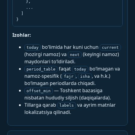
    },

    ...

  ]

}
Izohlar:
bo‘limida har kuni uchun
today
current
(hozirgi namoz) va
(keyingi namoz)
next
maydonlari to‘ldiriladi.
faqat
bo‘lmagan va
period_table
today
namoz-spesifik (
,
, va h.k.)
fajr
isha
bo‘lmagan periodlarda chiqadi.
— Toshkent bazasiga
offset_min
nisbatan hududiy siljish (daqiqalarda).
Tillarga qarab
va ayrim matnlar
labels
lokalizatsiya qilinadi.