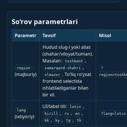
So‘rov parametrlari
Parametr
Tavsif
Misol
Hudud slug-i yoki alias
(shahar/viloyat/tuman).
Masalan:
,
toshkent
,
region
samarqand-shahri
?
(majburiy)
. To‘liq ro‘yxat
olmazor
region=toshk
frontend selectida
ishlatiladiganlar bilan
bir xil.
UI/label tili:
,
lotin
lang
,
,
,
kirill
ru
en
?lang=lotin
(ixtiyoriy)
,
,
,
kk
ky
tg
tk