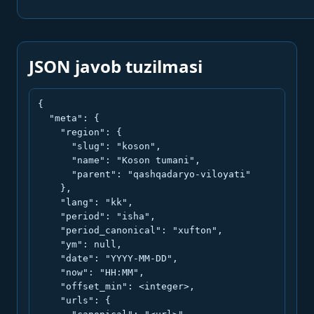
JSON javob tuzilmasi
{

  "meta": {

    "region": {

      "slug": "koson",

      "name": "Koson tumani",

      "parent": "qashqadaryo-viloyati"

    },

    "lang": "kk",

    "period": "isha",

    "period_canonical": "xufton",

    "ym": null,

    "date": "YYYY-MM-DD",

    "now": "HH:MM",

    "offset_min": <integer>,

    "urls": {
