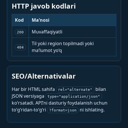
HTTP javob kodlari
Kod
Ma’nosi
Muvaffaqiyatli
200
Til yoki region topilmadi yoki
404
ma’lumot yo‘q
SEO/Alternativalar
Har bir HTML sahifa
bilan
rel="alternate"
JSON versiyaga
type="application/json"
ko‘rsatadi. API’ni dasturiy foydalanish uchun
to‘g‘ridan-to‘g‘ri
ni ishlating.
?format=json