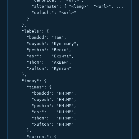
      "canonical": "<url>",

      "alternate": { "<lang>": "<url>", ... },

      "default": "<url>"

    }

  },

  "labels": {

    "bomdod": "Таң",

    "quyosh": "Күн шығу",

    "peshin": "Бесін",

    "asr":    "Екінті",

    "shom":   "Ақшам",

    "xufton": "Құптан"

  },

  "today": {

    "times": {

      "bomdod": "HH:MM",

      "quyosh": "HH:MM",

      "peshin": "HH:MM",

      "asr":    "HH:MM",

      "shom":   "HH:MM",

      "xufton": "HH:MM"

    },

    "current": {
