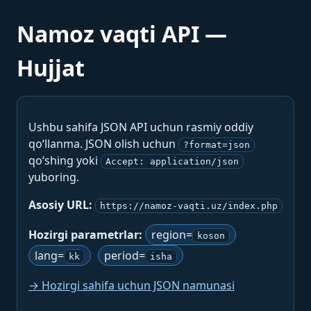
Namoz vaqti API —
Hujjat
Ushbu sahifa JSON API uchun rasmiy oddiy
qo‘llanma. JSON olish uchun
?format=json
qo‘shing yoki
Accept: application/json
yuboring.
Asosiy URL:
https://namoz-vaqti.uz/index.php
Hozirgi parametrlar:
region=
koson
lang=
period=
kk
isha
→ Hozirgi sahifa uchun JSON namunasi