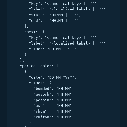
      "key": "<canonical-key> | '''",

      "label": "<localized label> | '''",

      "start": "HH:MM | '''",

      "end":   "HH:MM | '''"

    },

    "next": {

      "key": "<canonical-key> | '''",

      "label": "<localized label> | '''",

      "time": "HH:MM | '''"

    }

  },

  "period_table": [

    {

      "date": "DD.MM.YYYY",

      "times": {

        "bomdod": "HH:MM",

        "quyosh": "HH:MM",

        "peshin": "HH:MM",

        "asr":    "HH:MM",

        "shom":   "HH:MM",

        "xufton": "HH:MM"

      }
