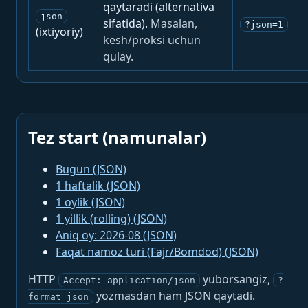
qaytaradi (alternativa
json
sifatida).
Masalan,
?json=1
(ixtiyoriy)
kesh/proksi uchun
qulay.
Tez start (namunalar)
Bugun (JSON)
1 haftalik (JSON)
1 oylik (JSON)
1 yillik (rolling) (JSON)
Aniq oy: 2026-08 (JSON)
Faqat namoz turi (Fajr/Bomdod) (JSON)
HTTP
yuborsangiz,
Accept: application/json
?
yozmasdan ham JSON qaytadi.
format=json