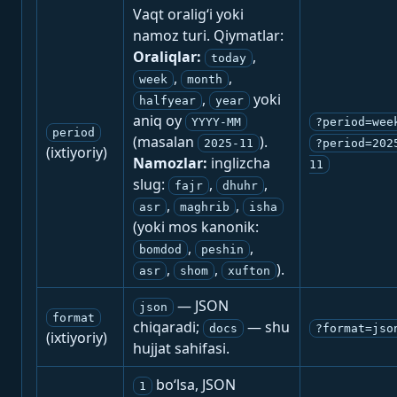
Vaqt oralig‘i yoki
namoz turi. Qiymatlar:
Oraliqlar:
,
today
,
,
week
month
,
yoki
halfyear
year
aniq oy
YYYY-MM
?period=wee
period
(masalan
).
2025-11
?period=202
(ixtiyoriy)
Namozlar:
inglizcha
11
slug:
,
,
fajr
dhuhr
,
,
asr
maghrib
isha
(yoki mos kanonik:
,
,
bomdod
peshin
,
,
).
asr
shom
xufton
— JSON
json
format
chiqaradi;
— shu
docs
?format=jso
(ixtiyoriy)
hujjat sahifasi.
bo‘lsa, JSON
1