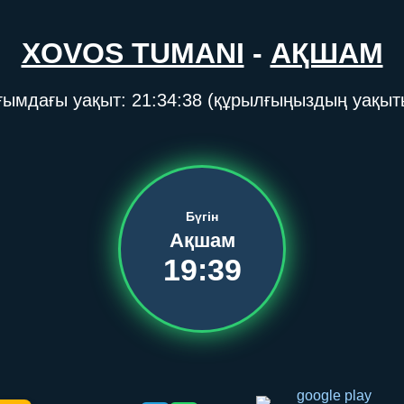
XOVOS TUMANI
-
АҚШАМ
ғымдағы уақыт:
21:34:38
(құрылғыңыздың уақыт
Бүгін
Ақшам
19:39