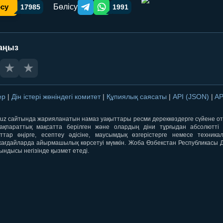
Бөлісу
осу
17985
1991
Telegram orqali ulashish
WhatsApp orqali ulashish
аңыз
★
★
лер
|
Дін істері жөніндегі комитет
|
Құпиялық саясаты
|
API (JSON)
|
AP
qti.uz сайтында жарияланатын намаз уақыттары ресми дереккөздерге сүйене 
ақпараттық мақсатта берілген және олардың діни тұрғыдан абсолютті дә
ыттар өңірге, есептеу әдісіне, маусымдық өзгерістерге немесе техника
ағдайларда айырмашылық көрсетуі мүмкін. Жоба Өзбекстан Республикасы Дін
ындысы негізінде қызмет етеді.