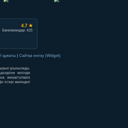
4.7 ★
Бағалағандар: 425
I құжаты
|
Сайтқа енгізу (Widget)
отырып ұсынылады.
лдігіне кепілдік
лық жаңартуларға
 істері жөніндегі