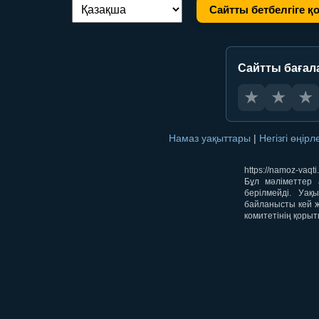
Сайтты бетбелгіге қ
Тілді ауыстыру:
Сайтты бағал
★
★
★
Намаз уақыттары
|
Негізгі өңір
https://namoz-va
Бұл мәліметтер 
берілмейді. Уақ
байланысты кей ж
комитетінің қорыт