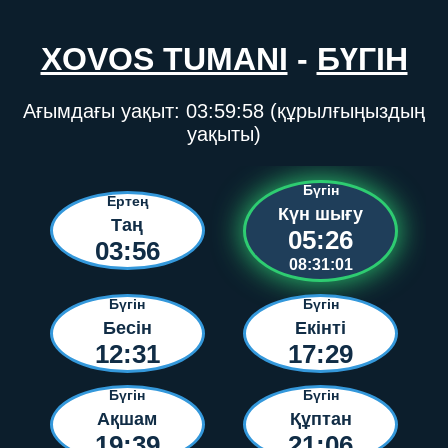
XOVOS TUMANI
-
БҮГІН
Ағымдағы уақыт:
03:59:58
(құрылғыңыздың
уақыты)
Бүгін
Ертең
Күн шығу
Таң
05:26
03:56
08:31:01
Бүгін
Бүгін
Бесін
Екінті
12:31
17:29
Бүгін
Бүгін
Ақшам
Құптан
19:39
21:06