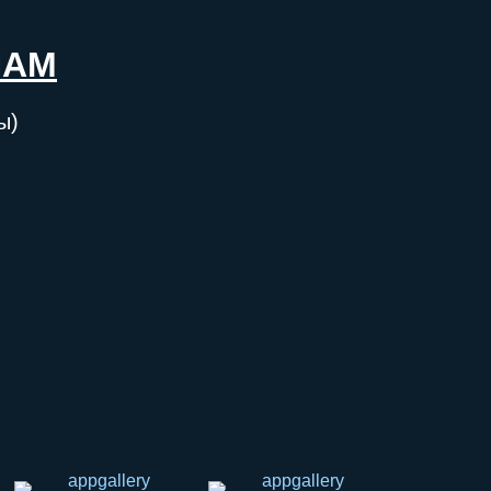
ШАМ
ы)