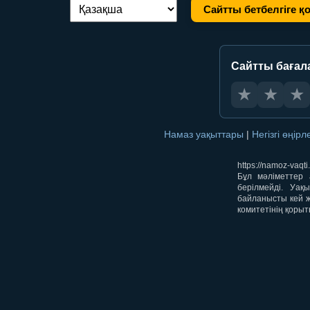
Сайтты бетбелгіге қ
Тілді ауыстыру:
Сайтты бағал
★
★
★
Намаз уақыттары
|
Негізгі өңір
https://namoz-va
Бұл мәліметтер 
берілмейді. Уақ
байланысты кей ж
комитетінің қорыт