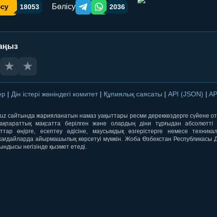
Бөлісу
осу
18053
2036
Telegram orqali ulashish
WhatsApp orqali ulashish
аңыз
★
★
лер
|
Дін істері жөніндегі комитет
|
Құпиялық саясаты
|
API (JSON)
|
AP
qti.uz сайтында жарияланатын намаз уақыттары ресми дереккөздерге сүйене 
ақпараттық мақсатта берілген және олардың діни тұрғыдан абсолютті дә
ыттар өңірге, есептеу әдісіне, маусымдық өзгерістерге немесе техника
ағдайларда айырмашылық көрсетуі мүмкін. Жоба Өзбекстан Республикасы Дін
ындысы негізінде қызмет етеді.