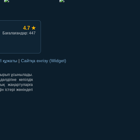
4.7 ★
Бағалағандар: 447
I құжаты
|
Сайтқа енгізу (Widget)
отырып ұсынылады.
лдігіне кепілдік
лық жаңартуларға
 істері жөніндегі