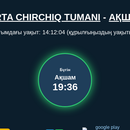
RTA CHIRCHIQ TUMANI
-
АҚ
ғымдағы уақыт:
14:12:04
(құрылғыңыздың уақыт
Бүгін
Ақшам
19:36