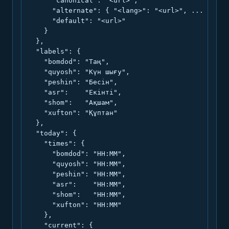
      "canonical": "<url>",

      "alternate": { "<lang>": "<url>", ... },

      "default": "<url>"

    }

  },

  "labels": {

    "bomdod": "Таң",

    "quyosh": "Күн шығу",

    "peshin": "Бесін",

    "asr":    "Екінті",

    "shom":   "Ақшам",

    "xufton": "Құптан"

  },

  "today": {

    "times": {

      "bomdod": "HH:MM",

      "quyosh": "HH:MM",

      "peshin": "HH:MM",

      "asr":    "HH:MM",

      "shom":   "HH:MM",

      "xufton": "HH:MM"

    },

    "current": {
