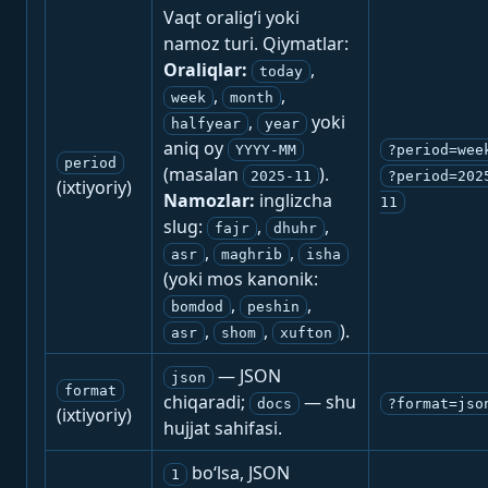
Vaqt oralig‘i yoki
namoz turi. Qiymatlar:
Oraliqlar:
,
today
,
,
week
month
,
yoki
halfyear
year
aniq oy
YYYY-MM
?period=wee
period
(masalan
).
2025-11
?period=202
(ixtiyoriy)
Namozlar:
inglizcha
11
slug:
,
,
fajr
dhuhr
,
,
asr
maghrib
isha
(yoki mos kanonik:
,
,
bomdod
peshin
,
,
).
asr
shom
xufton
— JSON
json
format
chiqaradi;
— shu
docs
?format=jso
(ixtiyoriy)
hujjat sahifasi.
bo‘lsa, JSON
1