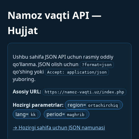
Namoz vaqti API —
Hujjat
Ushbu sahifa JSON API uchun rasmiy oddiy
qo‘llanma. JSON olish uchun
?format=json
qo‘shing yoki
Accept: application/json
yuboring.
Asosiy URL:
https://namoz-vaqti.uz/index.php
Hozirgi parametrlar:
region=
ortachirchiq
lang=
period=
kk
maghrib
→ Hozirgi sahifa uchun JSON namunasi