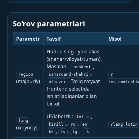
So‘rov parametrlari
Parametr
Tavsif
Misol
Hudud slug-i yoki alias
(shahar/viloyat/tuman).
Masalan:
,
toshkent
,
region
samarqand-shahri
?
(majburiy)
. To‘liq ro‘yxat
olmazor
region=toshk
frontend selectida
ishlatiladiganlar bilan
bir xil.
UI/label tili:
,
lotin
lang
,
,
,
kirill
ru
en
?lang=lotin
(ixtiyoriy)
,
,
,
kk
ky
tg
tk