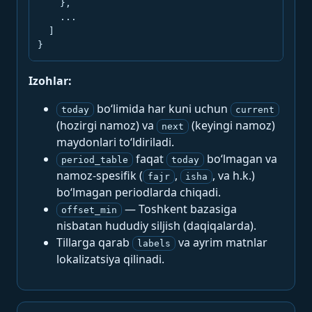
    },

    ...

  ]

}
Izohlar:
bo‘limida har kuni uchun
today
current
(hozirgi namoz) va
(keyingi namoz)
next
maydonlari to‘ldiriladi.
faqat
bo‘lmagan va
period_table
today
namoz-spesifik (
,
, va h.k.)
fajr
isha
bo‘lmagan periodlarda chiqadi.
— Toshkent bazasiga
offset_min
nisbatan hududiy siljish (daqiqalarda).
Tillarga qarab
va ayrim matnlar
labels
lokalizatsiya qilinadi.