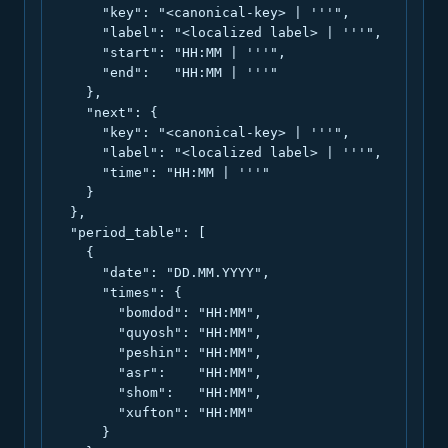
      "key": "<canonical-key> | '''",

      "label": "<localized label> | '''",

      "start": "HH:MM | '''",

      "end":   "HH:MM | '''"

    },

    "next": {

      "key": "<canonical-key> | '''",

      "label": "<localized label> | '''",

      "time": "HH:MM | '''"

    }

  },

  "period_table": [

    {

      "date": "DD.MM.YYYY",

      "times": {

        "bomdod": "HH:MM",

        "quyosh": "HH:MM",

        "peshin": "HH:MM",

        "asr":    "HH:MM",

        "shom":   "HH:MM",

        "xufton": "HH:MM"

      }
