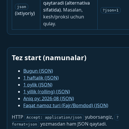
qaytaradi (alternativa
json
sifatida).
Masalan,
?json=1
(ixtiyoriy)
kesh/proksi uchun
qulay.
Tez start (namunalar)
Bugun (JSON)
1 haftalik (JSON)
1 oylik (JSON)
1 yillik (rolling) (JSON)
Aniq oy: 2026-08 (JSON)
Faqat namoz turi (Fajr/Bomdod) (JSON)
HTTP
yuborsangiz,
Accept: application/json
?
yozmasdan ham JSON qaytadi.
format=json