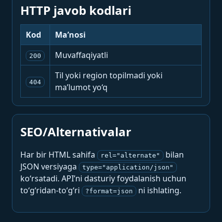
HTTP javob kodlari
Kod
Ma’nosi
Muvaffaqiyatli
200
Til yoki region topilmadi yoki
404
ma’lumot yo‘q
SEO/Alternativalar
Har bir HTML sahifa
bilan
rel="alternate"
JSON versiyaga
type="application/json"
ko‘rsatadi. API’ni dasturiy foydalanish uchun
to‘g‘ridan-to‘g‘ri
ni ishlating.
?format=json