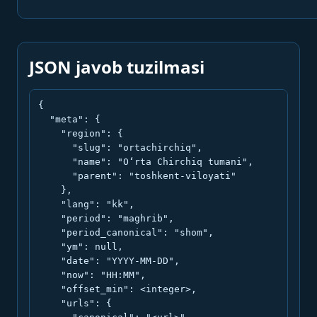
JSON javob tuzilmasi
{

  "meta": {

    "region": {

      "slug": "ortachirchiq",

      "name": "O‘rta Chirchiq tumani",

      "parent": "toshkent-viloyati"

    },

    "lang": "kk",

    "period": "maghrib",

    "period_canonical": "shom",

    "ym": null,

    "date": "YYYY-MM-DD",

    "now": "HH:MM",

    "offset_min": <integer>,

    "urls": {
