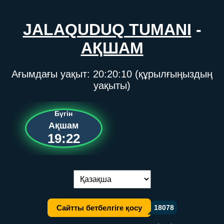
JALAQUDUQ TUMANI
-
АҚШАМ
Ағымдағы уақыт:
20:20:10
(құрылғыңыздың
уақыты)
Бүгін
Ақшам
19:22
Тілді ауыстыру:
Сайтты бетбелгіге қосу
18078