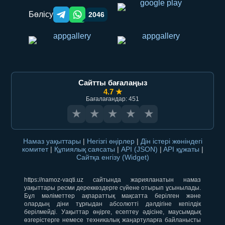
Бөлісу
2046
Telegram orqali ulashish
WhatsApp orqali ulashish
Сайтты бағалаңыз
4.7 ★
Бағалағандар: 451
★
★
★
★
★
Намаз уақыттары
|
Негізгі өңірлер
|
Дін істері жөніндегі
комитет
|
Құпиялық саясаты
|
API (JSON)
|
API құжаты
|
Сайтқа енгізу (Widget)
https://namoz-vaqti.uz сайтында жарияланатын намаз
уақыттары ресми дереккөздерге сүйене отырып ұсынылады.
Бұл мәліметтер ақпараттық мақсатта берілген және
олардың діни тұрғыдан абсолютті дәлдігіне кепілдік
берілмейді. Уақыттар өңірге, есептеу әдісіне, маусымдық
өзгерістерге немесе техникалық жаңартуларға байланысты