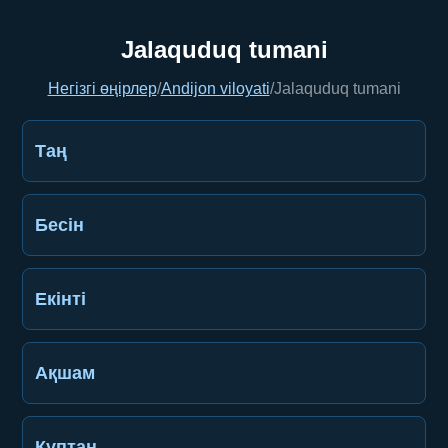
Jalaquduq tumani
Негізгі өңірлер
/
Andijon viloyati
/
Jalaquduq tumani
Таң
Бесін
Екінті
Ақшам
Құптан