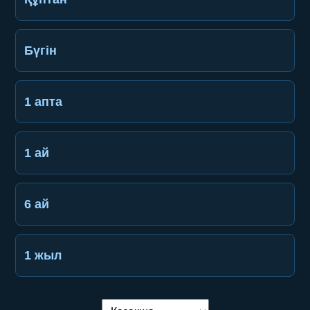
Бүгін
1 апта
1 ай
6 ай
1 жыл