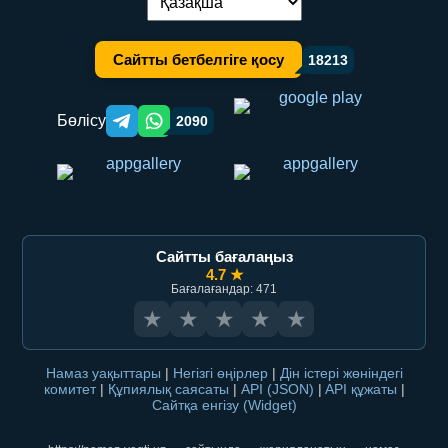
Тілді ауыстыру:
Сайтты бетбелгіге қосу
18213
Бөлісу
2090
Telegram orqali ulashish
WhatsApp orqali ulashish
Сайтты бағалаңыз
4.7 ★
Бағалағандар: 471
★
★
★
★
★
Намаз уақыттары
|
Негізгі өңірлер
|
Дін істері жөніндегі
комитет
|
Құпиялық саясаты
|
API (JSON)
|
API құжаты
|
Сайтқа енгізу (Widget)