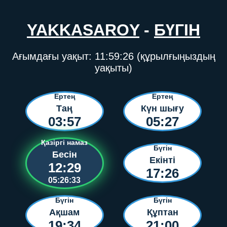
YAKKASAROY
-
БҮГІН
Ағымдағы уақыт:
11:59:26
(құрылғыңыздың
уақыты)
Ертең
Ертең
Таң
Күн шығу
03:57
05:27
Қазіргі намаз
Бүгін
Бесін
Екінті
12:29
17:26
05:26:33
Бүгін
Бүгін
Ақшам
Құптан
19:34
21:00