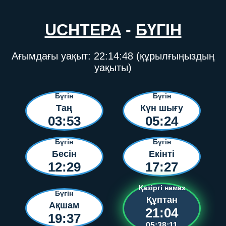
UCHTEPA
-
БҮГІН
Ағымдағы уақыт:
22:14:48
(құрылғыңыздың
уақыты)
Бүгін
Бүгін
Таң
Күн шығу
03:53
05:24
Бүгін
Бүгін
Бесін
Екінті
12:29
17:27
Қазіргі намаз
Бүгін
Құптан
Ақшам
21:04
19:37
05:38:11