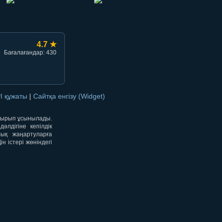
4.7 ★
Бағалағандар: 430
I құжаты
|
Сайтқа енгізу (Widget)
отырып ұсынылады.
лдігіне кепілдік
лық жаңартуларға
 істері жөніндегі