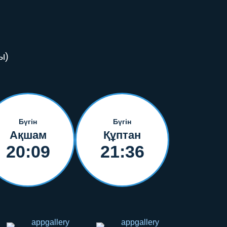
ы)
Бүгін
Бүгін
Ақшам
Құптан
20:09
21:36