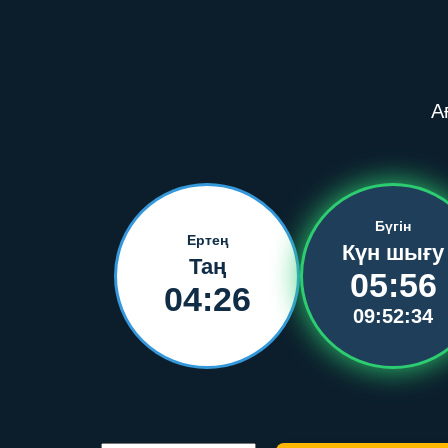
А
Бүгін
Ертең
Күн шығу
Таң
05:56
04:26
09:52:34