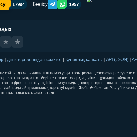
Бөлісу
осу
17994
1997
Telegram orqali ulashish
WhatsApp orqali ulashish
аңыз
★
★
лер
|
Дін істері жөніндегі комитет
|
Құпиялық саясаты
|
API (JSON)
|
AP
qti.uz сайтында жарияланатын намаз уақыттары ресми дереккөздерге сүйене 
ақпараттық мақсатта берілген және олардың діни тұрғыдан абсолютті дә
ыттар өңірге, есептеу әдісіне, маусымдық өзгерістерге немесе техника
ағдайларда айырмашылық көрсетуі мүмкін. Жоба Өзбекстан Республикасы Дін
ындысы негізінде қызмет етеді.