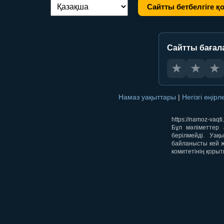
Сайтты бетбелгіге қ
Тілді ауыстыру:
Сайтты бағал
★
★
★
Намаз уақыттары
|
Негізгі өңір
https://namoz-va
Бұл мәліметтер 
берілмейді. Уақ
байланысты кей ж
комитетінің қорыт