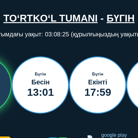
TO‘RTKO‘L TUMANI
-
БҮГІН
ғымдағы уақыт:
03:08:25
(құрылғыңыздың уақыт
Бүгін
Бүгін
Бесін
Екінті
13:01
17:59