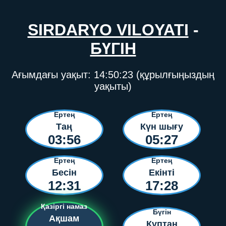
SIRDARYO VILOYATI
-
БҮГІН
Ағымдағы уақыт:
14:50:23
(құрылғыңыздың
уақыты)
Ертең
Ертең
Таң
Күн шығу
03:56
05:27
Ертең
Ертең
Бесін
Екінті
12:31
17:28
Қазіргі намаз
Бүгін
Ақшам
Құптан