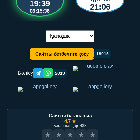
19:39
21:06
06:15:36
Тілді ауыстыру:
Сайтты бетбелгіге қосу
18015
Бөлісу
2013
Telegram orqali ulashish
WhatsApp orqali ulashish
Сайтты бағалаңыз
4.7 ★
Бағалағандар: 433
★
★
★
★
★