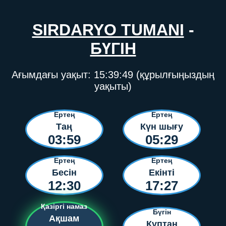
SIRDARYO TUMANI
-
БҮГІН
Ағымдағы уақыт:
15:39:49
(құрылғыңыздың
уақыты)
Ертең
Ертең
Таң
Күн шығу
03:59
05:29
Ертең
Ертең
Бесін
Екінті
12:30
17:27
Қазіргі намаз
Бүгін
Ақшам
Құптан