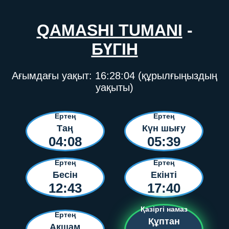
QAMASHI TUMANI
-
БҮГІН
Ағымдағы уақыт:
16:28:04
(құрылғыңыздың
уақыты)
Ертең
Ертең
Таң
Күн шығу
04:08
05:39
Ертең
Ертең
Бесін
Екінті
12:43
17:40
Қазіргі намаз
Ертең
Құптан
Ақшам