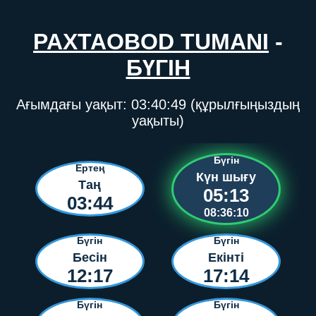
PAXTAOBOD TUMANI
-
БҮГІН
Ағымдағы уақыт:
03:40:49
(құрылғыңыздың
уақыты)
Бүгін
Ертең
Күн шығу
Таң
05:13
03:44
08:36:10
Бүгін
Бүгін
Бесін
Екінті
12:17
17:14
Бүгін
Бүгін