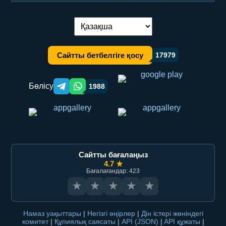
Тілді ауыстыру:
Сайтты бетбелгіге қосу
17979
Бөлісу
1988
Telegram orqali ulashish
WhatsApp orqali ulashish
Сайтты бағалаңыз
4.7 ★
Бағалағандар: 423
★
★
★
★
★
Намаз уақыттары
|
Негізгі өңірлер
|
Дін істері жөніндегі
комитет
|
Құпиялық саясаты
|
API (JSON)
|
API құжаты
|