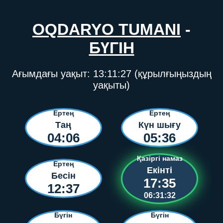
OQDARYO TUMANI
-
БҮГІН
Ағымдағы уақыт:
13:11:27
(құрылғыңыздың
уақыты)
Ертең
Ертең
Таң
Күн шығу
04:06
05:36
Қазіргі намаз
Ертең
Екінті
Бесін
17:35
12:37
06:31:32
Бүгін
Бүгін