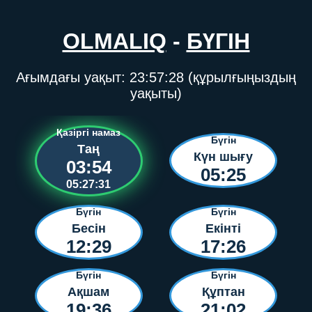
OLMALIQ
-
БҮГІН
Ағымдағы уақыт:
23:57:28
(құрылғыңыздың
уақыты)
Қазіргі намаз
Бүгін
Таң
Күн шығу
03:54
05:25
05:27:31
Бүгін
Бүгін
Бесін
Екінті
12:29
17:26
Бүгін
Бүгін
Ақшам
Құптан
19:36
21:02