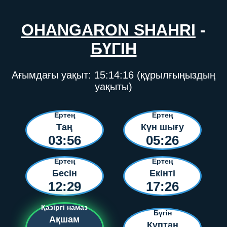
OHANGARON SHAHRI
-
БҮГІН
Ағымдағы уақыт:
15:14:16
(құрылғыңыздың
уақыты)
Ертең
Ертең
Таң
Күн шығу
03:56
05:26
Ертең
Ертең
Бесін
Екінті
12:29
17:26
Қазіргі намаз
Бүгін
Ақшам
Құптан