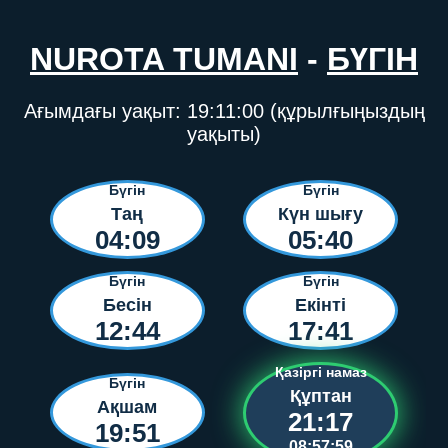
NUROTA TUMANI
-
БҮГІН
Ағымдағы уақыт:
19:11:00
(құрылғыңыздың
уақыты)
Бүгін
Бүгін
Таң
Күн шығу
04:09
05:40
Бүгін
Бүгін
Бесін
Екінті
12:44
17:41
Қазіргі намаз
Бүгін
Құптан
Ақшам
21:17
19:51
08:57:59