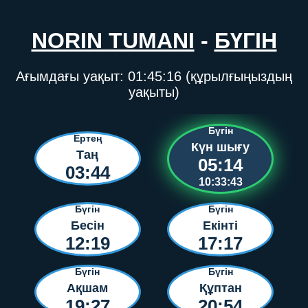
NORIN TUMANI
-
БҮГІН
Ағымдағы уақыт:
01:45:16
(құрылғыңыздың
уақыты)
Бүгін
Ертең
Күн шығу
Таң
05:14
03:44
10:33:43
Бүгін
Бүгін
Бесін
Екінті
12:19
17:17
Бүгін
Бүгін
Ақшам
Құптан
19:27
20:54