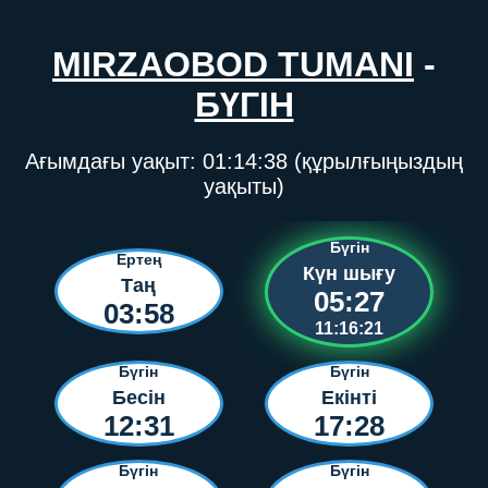
MIRZAOBOD TUMANI
-
БҮГІН
Ағымдағы уақыт:
01:14:38
(құрылғыңыздың
уақыты)
Бүгін
Ертең
Күн шығу
Таң
05:27
03:58
11:16:21
Бүгін
Бүгін
Бесін
Екінті
12:31
17:28
Бүгін
Бүгін