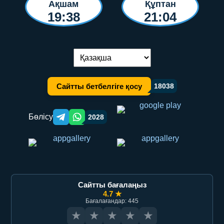
Ақшам
Құптан
19:38
21:04
Тілді ауыстыру:
Сайтты бетбелгіге қосу
18038
Бөлісу
2028
Telegram orqali ulashish
WhatsApp orqali ulashish
Сайтты бағалаңыз
4.7 ★
Бағалағандар: 445
★
★
★
★
★